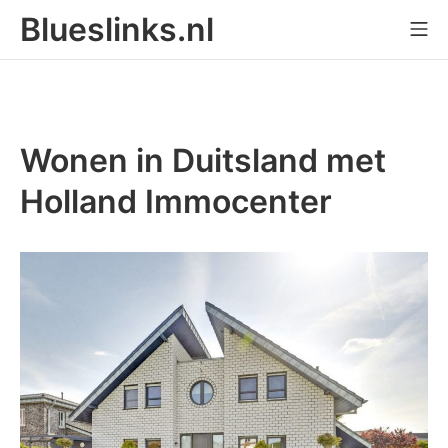
Skip
Blueslinks.nl
Mo
to
content
Wonen in Duitsland met
Holland Immocenter