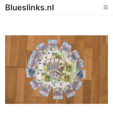
Skip
Blueslinks.nl
Mo
to
content